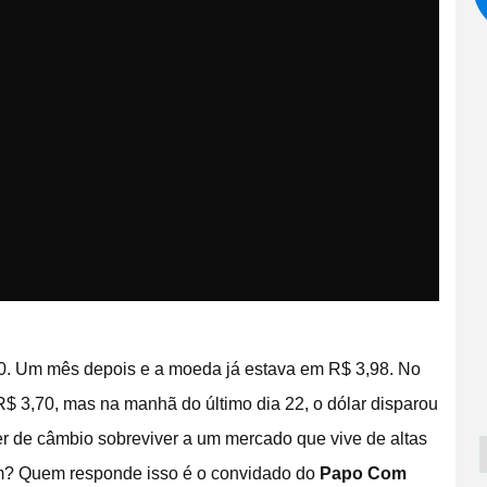
. Um mês depois e a moeda já estava em R$ 3,98. No
$ 3,70, mas na manhã do último dia 22, o dólar disparou
r de câmbio sobreviver a um mercado que vive de altas
im? Quem responde isso é o convidado do
Papo Com